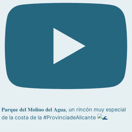
𝐏𝐚𝐫𝐪𝐮𝐞 𝐝𝐞𝐥 𝐌𝐨𝐥𝐢𝐧𝐨 𝐝𝐞𝐥 𝐀𝐠𝐮𝐚, un rincón muy especial
de la costa de la #ProvinciadeAlicante