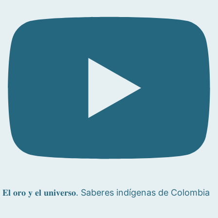
𝐄𝐥 𝐨𝐫𝐨 𝐲 𝐞𝐥 𝐮𝐧𝐢𝐯𝐞𝐫𝐬𝐨. Saberes indígenas de Colombia