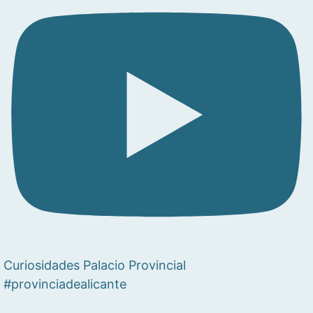
Curiosidades Palacio Provincial
#provinciadealicante