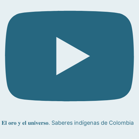
𝐄𝐥 𝐨𝐫𝐨 𝐲 𝐞𝐥 𝐮𝐧𝐢𝐯𝐞𝐫𝐬𝐨. Saberes indígenas de Colombia