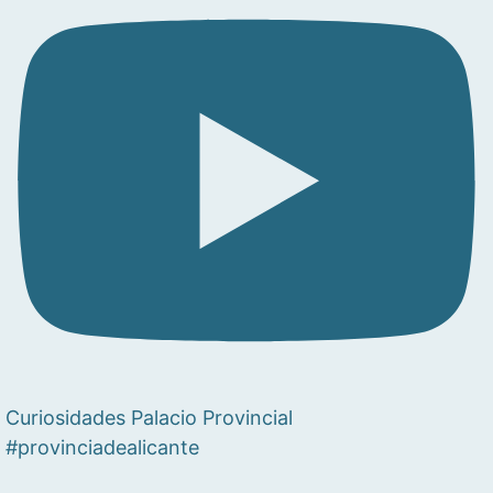
Curiosidades Palacio Provincial
#provinciadealicante