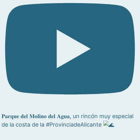
𝐏𝐚𝐫𝐪𝐮𝐞 𝐝𝐞𝐥 𝐌𝐨𝐥𝐢𝐧𝐨 𝐝𝐞𝐥 𝐀𝐠𝐮𝐚, un rincón muy especial
de la costa de la #ProvinciadeAlicante