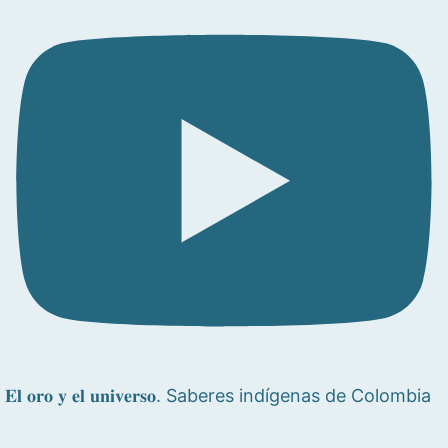
𝐄𝐥 𝐨𝐫𝐨 𝐲 𝐞𝐥 𝐮𝐧𝐢𝐯𝐞𝐫𝐬𝐨. Saberes indígenas de Colombia