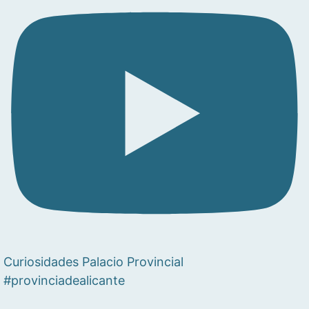
Curiosidades Palacio Provincial
#provinciadealicante