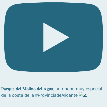
𝐏𝐚𝐫𝐪𝐮𝐞 𝐝𝐞𝐥 𝐌𝐨𝐥𝐢𝐧𝐨 𝐝𝐞𝐥 𝐀𝐠𝐮𝐚, un rincón muy especial
de la costa de la #ProvinciadeAlicante