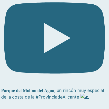
𝐏𝐚𝐫𝐪𝐮𝐞 𝐝𝐞𝐥 𝐌𝐨𝐥𝐢𝐧𝐨 𝐝𝐞𝐥 𝐀𝐠𝐮𝐚, un rincón muy especial
de la costa de la #ProvinciadeAlicante