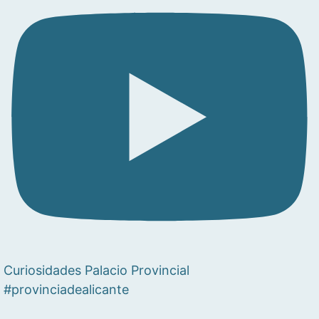
Curiosidades Palacio Provincial
#provinciadealicante