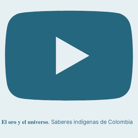
𝐄𝐥 𝐨𝐫𝐨 𝐲 𝐞𝐥 𝐮𝐧𝐢𝐯𝐞𝐫𝐬𝐨. Saberes indígenas de Colombia