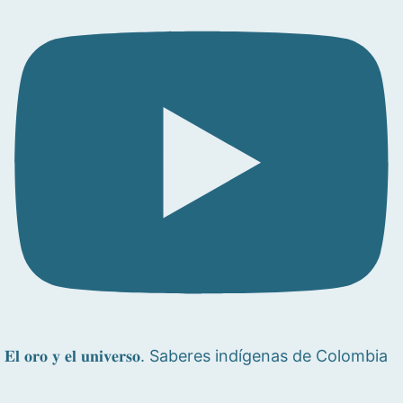
𝐄𝐥 𝐨𝐫𝐨 𝐲 𝐞𝐥 𝐮𝐧𝐢𝐯𝐞𝐫𝐬𝐨. Saberes indígenas de Colombia