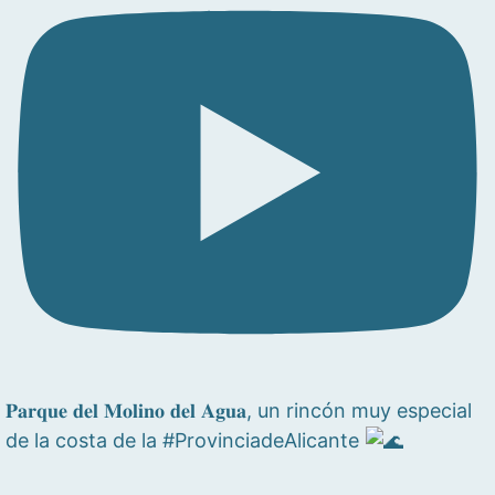
𝐏𝐚𝐫𝐪𝐮𝐞 𝐝𝐞𝐥 𝐌𝐨𝐥𝐢𝐧𝐨 𝐝𝐞𝐥 𝐀𝐠𝐮𝐚, un rincón muy especial
de la costa de la #ProvinciadeAlicante