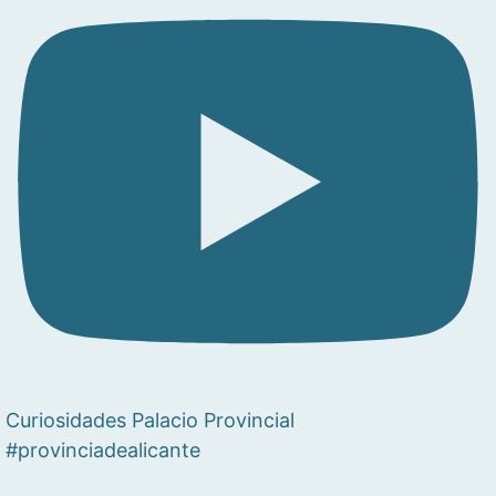
Curiosidades Palacio Provincial
#provinciadealicante