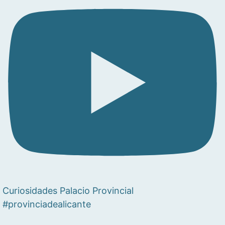
Curiosidades Palacio Provincial
#provinciadealicante