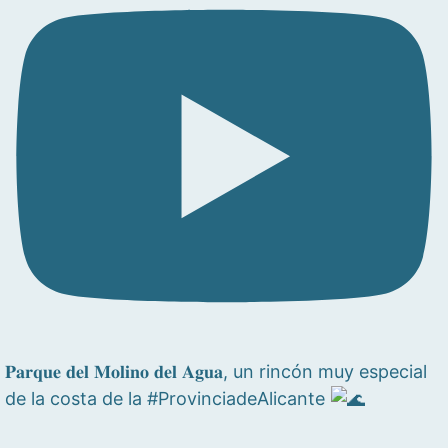
𝐏𝐚𝐫𝐪𝐮𝐞 𝐝𝐞𝐥 𝐌𝐨𝐥𝐢𝐧𝐨 𝐝𝐞𝐥 𝐀𝐠𝐮𝐚, un rincón muy especial
de la costa de la #ProvinciadeAlicante