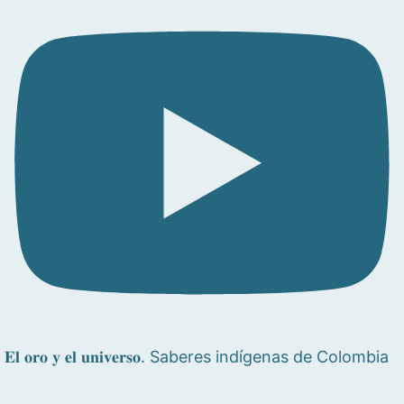
𝐄𝐥 𝐨𝐫𝐨 𝐲 𝐞𝐥 𝐮𝐧𝐢𝐯𝐞𝐫𝐬𝐨. Saberes indígenas de Colombia