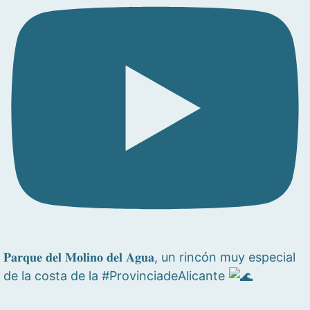
𝐏𝐚𝐫𝐪𝐮𝐞 𝐝𝐞𝐥 𝐌𝐨𝐥𝐢𝐧𝐨 𝐝𝐞𝐥 𝐀𝐠𝐮𝐚, un rincón muy especial
de la costa de la #ProvinciadeAlicante