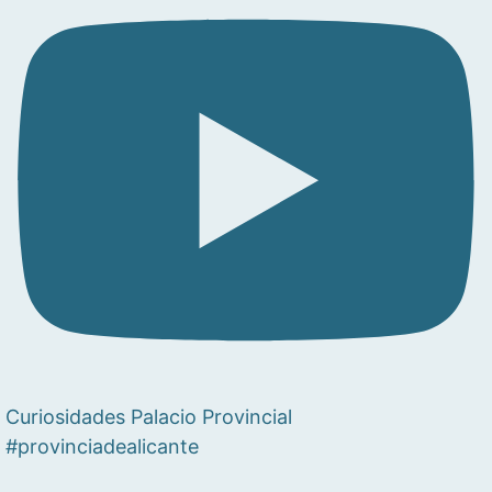
Curiosidades Palacio Provincial
#provinciadealicante