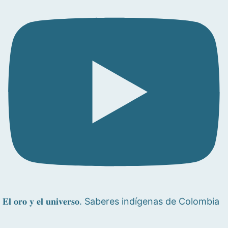
𝐄𝐥 𝐨𝐫𝐨 𝐲 𝐞𝐥 𝐮𝐧𝐢𝐯𝐞𝐫𝐬𝐨. Saberes indígenas de Colombia