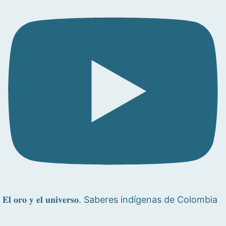
𝐄𝐥 𝐨𝐫𝐨 𝐲 𝐞𝐥 𝐮𝐧𝐢𝐯𝐞𝐫𝐬𝐨. Saberes indígenas de Colombia