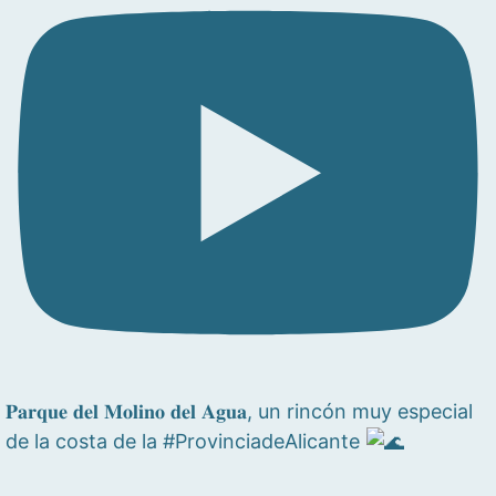
𝐏𝐚𝐫𝐪𝐮𝐞 𝐝𝐞𝐥 𝐌𝐨𝐥𝐢𝐧𝐨 𝐝𝐞𝐥 𝐀𝐠𝐮𝐚, un rincón muy especial
de la costa de la #ProvinciadeAlicante