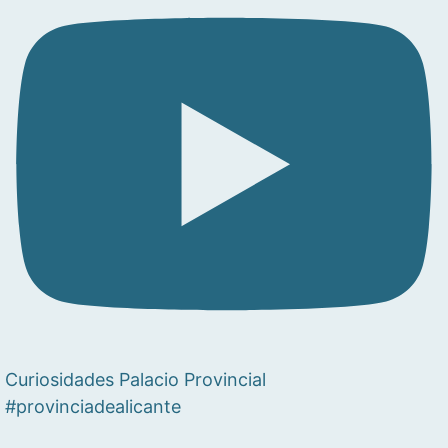
Curiosidades Palacio Provincial
#provinciadealicante