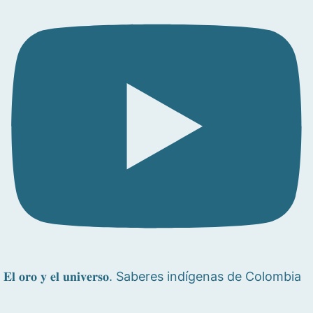
𝐄𝐥 𝐨𝐫𝐨 𝐲 𝐞𝐥 𝐮𝐧𝐢𝐯𝐞𝐫𝐬𝐨. Saberes indígenas de Colombia