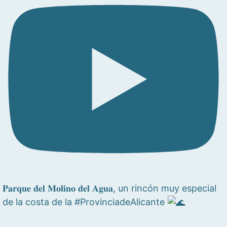
𝐏𝐚𝐫𝐪𝐮𝐞 𝐝𝐞𝐥 𝐌𝐨𝐥𝐢𝐧𝐨 𝐝𝐞𝐥 𝐀𝐠𝐮𝐚, un rincón muy especial
de la costa de la #ProvinciadeAlicante