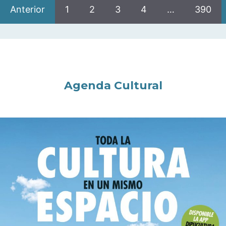
Anterior
1
2
3
4
…
390
Agenda Cultural