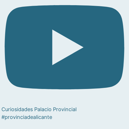
Curiosidades Palacio Provincial
#provinciadealicante