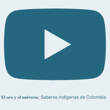
𝐄𝐥 𝐨𝐫𝐨 𝐲 𝐞𝐥 𝐮𝐧𝐢𝐯𝐞𝐫𝐬𝐨. Saberes indígenas de Colombia