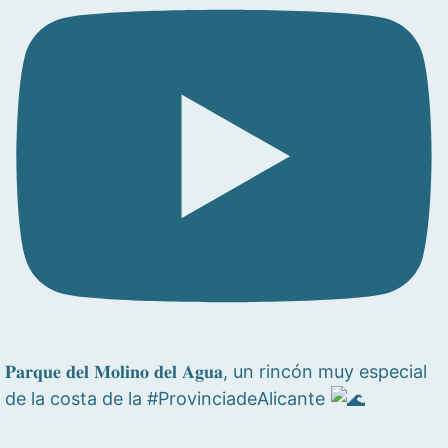
𝐏𝐚𝐫𝐪𝐮𝐞 𝐝𝐞𝐥 𝐌𝐨𝐥𝐢𝐧𝐨 𝐝𝐞𝐥 𝐀𝐠𝐮𝐚, un rincón muy especial
de la costa de la #ProvinciadeAlicante