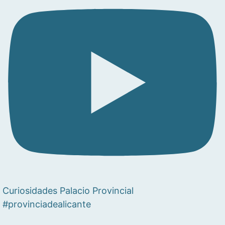
Curiosidades Palacio Provincial
#provinciadealicante