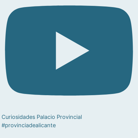
Curiosidades Palacio Provincial
#provinciadealicante