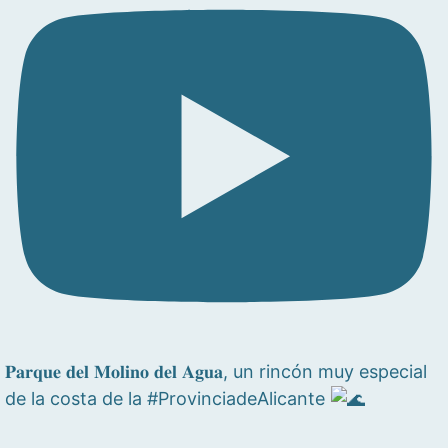
𝐏𝐚𝐫𝐪𝐮𝐞 𝐝𝐞𝐥 𝐌𝐨𝐥𝐢𝐧𝐨 𝐝𝐞𝐥 𝐀𝐠𝐮𝐚, un rincón muy especial
de la costa de la #ProvinciadeAlicante