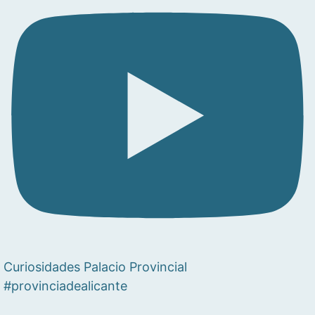
Curiosidades Palacio Provincial
#provinciadealicante