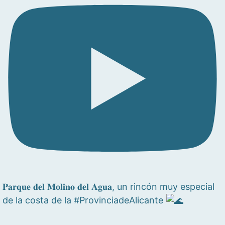
𝐏𝐚𝐫𝐪𝐮𝐞 𝐝𝐞𝐥 𝐌𝐨𝐥𝐢𝐧𝐨 𝐝𝐞𝐥 𝐀𝐠𝐮𝐚, un rincón muy especial
de la costa de la #ProvinciadeAlicante