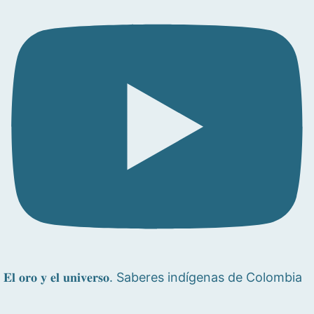
𝐄𝐥 𝐨𝐫𝐨 𝐲 𝐞𝐥 𝐮𝐧𝐢𝐯𝐞𝐫𝐬𝐨. Saberes indígenas de Colombia