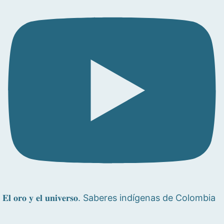
𝐄𝐥 𝐨𝐫𝐨 𝐲 𝐞𝐥 𝐮𝐧𝐢𝐯𝐞𝐫𝐬𝐨. Saberes indígenas de Colombia