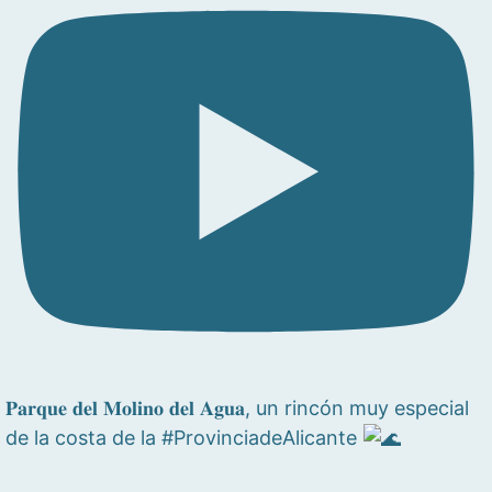
𝐏𝐚𝐫𝐪𝐮𝐞 𝐝𝐞𝐥 𝐌𝐨𝐥𝐢𝐧𝐨 𝐝𝐞𝐥 𝐀𝐠𝐮𝐚, un rincón muy especial
de la costa de la #ProvinciadeAlicante