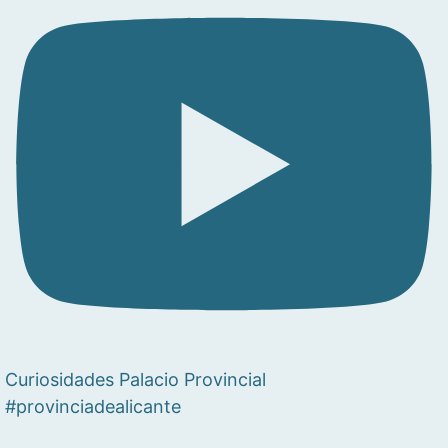
Curiosidades Palacio Provincial
#provinciadealicante