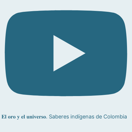
𝐄𝐥 𝐨𝐫𝐨 𝐲 𝐞𝐥 𝐮𝐧𝐢𝐯𝐞𝐫𝐬𝐨. Saberes indígenas de Colombia