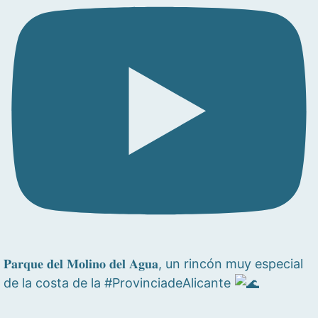
𝐏𝐚𝐫𝐪𝐮𝐞 𝐝𝐞𝐥 𝐌𝐨𝐥𝐢𝐧𝐨 𝐝𝐞𝐥 𝐀𝐠𝐮𝐚, un rincón muy especial
de la costa de la #ProvinciadeAlicante