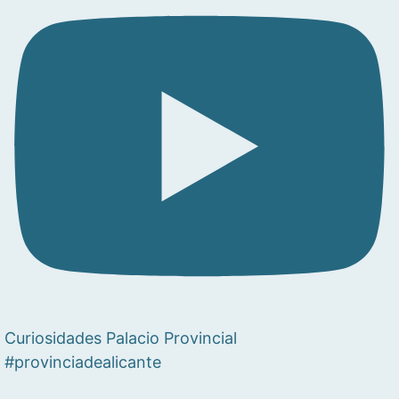
Curiosidades Palacio Provincial
#provinciadealicante