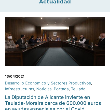
Actualidad
13/04/2021
Desarrollo Económico y Sectores Productivos
,
Infraestructuras
,
Noticias
,
Portada
,
Teulada
La Diputación de Alicante invierte en
Teulada-Moraira cerca de 600.000 euros
en ayudas especiales por el Covid