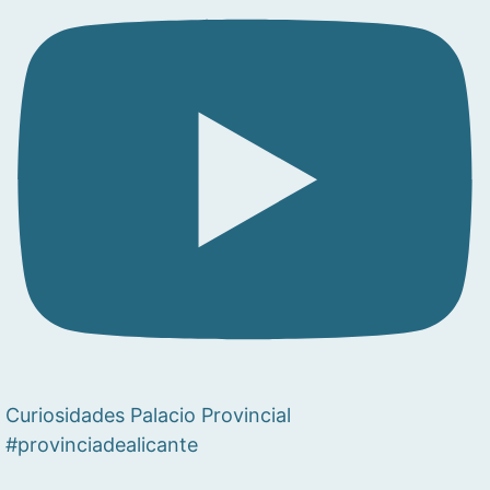
Curiosidades Palacio Provincial
#provinciadealicante