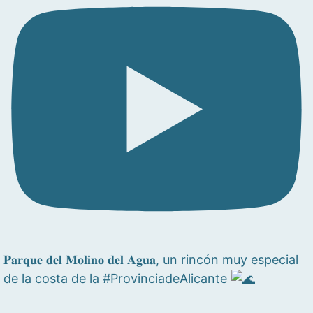
𝐏𝐚𝐫𝐪𝐮𝐞 𝐝𝐞𝐥 𝐌𝐨𝐥𝐢𝐧𝐨 𝐝𝐞𝐥 𝐀𝐠𝐮𝐚, un rincón muy especial
de la costa de la #ProvinciadeAlicante