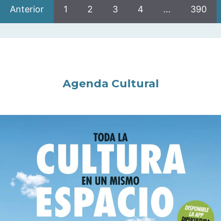
Anterior
1
2
3
4
…
390
Agenda Cultural