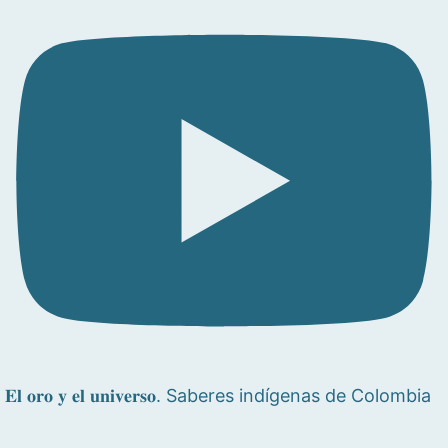
𝐄𝐥 𝐨𝐫𝐨 𝐲 𝐞𝐥 𝐮𝐧𝐢𝐯𝐞𝐫𝐬𝐨. Saberes indígenas de Colombia