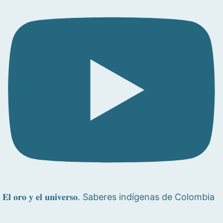
𝐄𝐥 𝐨𝐫𝐨 𝐲 𝐞𝐥 𝐮𝐧𝐢𝐯𝐞𝐫𝐬𝐨. Saberes indígenas de Colombia