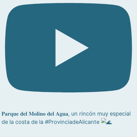
𝐏𝐚𝐫𝐪𝐮𝐞 𝐝𝐞𝐥 𝐌𝐨𝐥𝐢𝐧𝐨 𝐝𝐞𝐥 𝐀𝐠𝐮𝐚, un rincón muy especial
de la costa de la #ProvinciadeAlicante