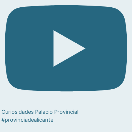
Curiosidades Palacio Provincial
#provinciadealicante