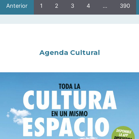
Anterior
1
2
3
4
…
390
Agenda Cultural