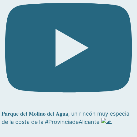
𝐏𝐚𝐫𝐪𝐮𝐞 𝐝𝐞𝐥 𝐌𝐨𝐥𝐢𝐧𝐨 𝐝𝐞𝐥 𝐀𝐠𝐮𝐚, un rincón muy especial
de la costa de la #ProvinciadeAlicante