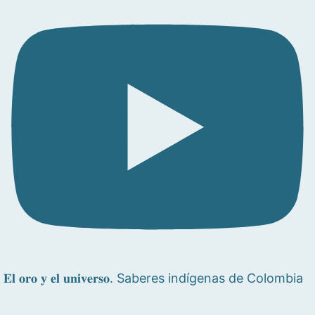
𝐄𝐥 𝐨𝐫𝐨 𝐲 𝐞𝐥 𝐮𝐧𝐢𝐯𝐞𝐫𝐬𝐨. Saberes indígenas de Colombia