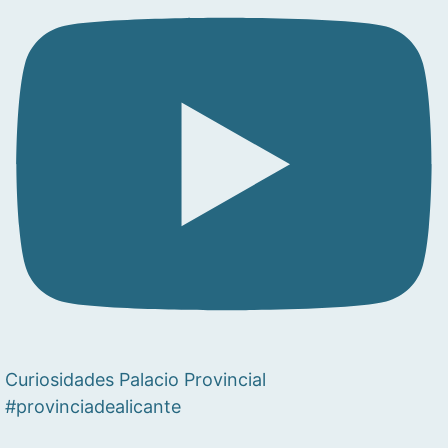
Curiosidades Palacio Provincial
#provinciadealicante