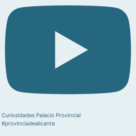
Curiosidades Palacio Provincial
#provinciadealicante