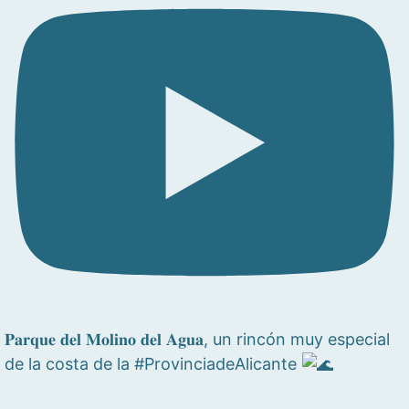
𝐏𝐚𝐫𝐪𝐮𝐞 𝐝𝐞𝐥 𝐌𝐨𝐥𝐢𝐧𝐨 𝐝𝐞𝐥 𝐀𝐠𝐮𝐚, un rincón muy especial
de la costa de la #ProvinciadeAlicante