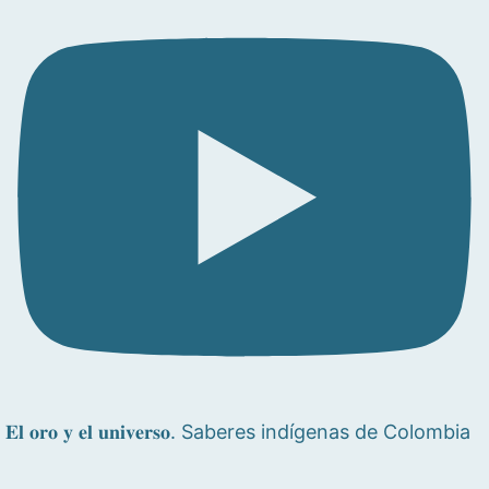
𝐄𝐥 𝐨𝐫𝐨 𝐲 𝐞𝐥 𝐮𝐧𝐢𝐯𝐞𝐫𝐬𝐨. Saberes indígenas de Colombia