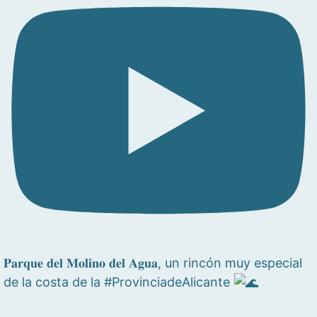
𝐏𝐚𝐫𝐪𝐮𝐞 𝐝𝐞𝐥 𝐌𝐨𝐥𝐢𝐧𝐨 𝐝𝐞𝐥 𝐀𝐠𝐮𝐚, un rincón muy especial
de la costa de la #ProvinciadeAlicante