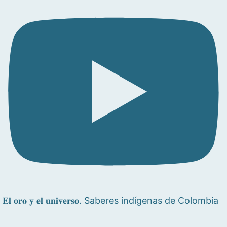
𝐄𝐥 𝐨𝐫𝐨 𝐲 𝐞𝐥 𝐮𝐧𝐢𝐯𝐞𝐫𝐬𝐨. Saberes indígenas de Colombia