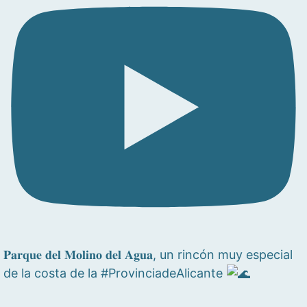
𝐏𝐚𝐫𝐪𝐮𝐞 𝐝𝐞𝐥 𝐌𝐨𝐥𝐢𝐧𝐨 𝐝𝐞𝐥 𝐀𝐠𝐮𝐚, un rincón muy especial
de la costa de la #ProvinciadeAlicante