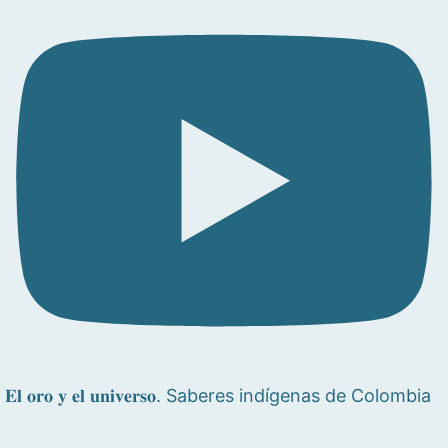
𝐄𝐥 𝐨𝐫𝐨 𝐲 𝐞𝐥 𝐮𝐧𝐢𝐯𝐞𝐫𝐬𝐨. Saberes indígenas de Colombia