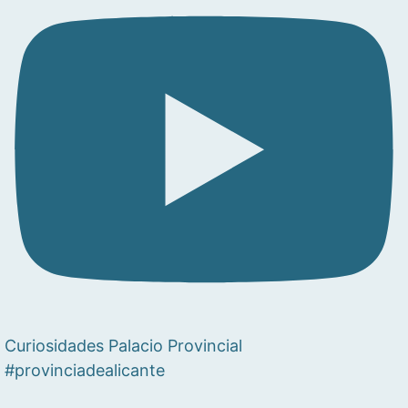
Curiosidades Palacio Provincial
#provinciadealicante