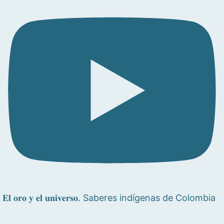
𝐄𝐥 𝐨𝐫𝐨 𝐲 𝐞𝐥 𝐮𝐧𝐢𝐯𝐞𝐫𝐬𝐨. Saberes indígenas de Colombia