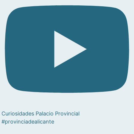
Curiosidades Palacio Provincial
#provinciadealicante