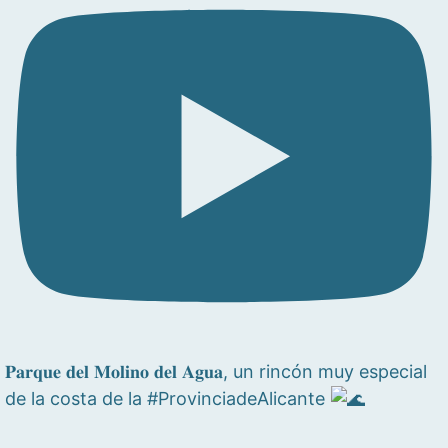
𝐏𝐚𝐫𝐪𝐮𝐞 𝐝𝐞𝐥 𝐌𝐨𝐥𝐢𝐧𝐨 𝐝𝐞𝐥 𝐀𝐠𝐮𝐚, un rincón muy especial
de la costa de la #ProvinciadeAlicante