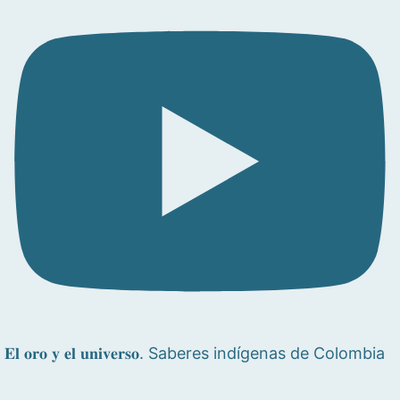
𝐄𝐥 𝐨𝐫𝐨 𝐲 𝐞𝐥 𝐮𝐧𝐢𝐯𝐞𝐫𝐬𝐨. Saberes indígenas de Colombia