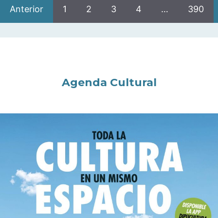
Anterior
1
2
3
4
…
390
Agenda Cultural