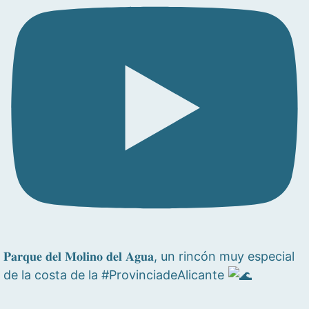
𝐏𝐚𝐫𝐪𝐮𝐞 𝐝𝐞𝐥 𝐌𝐨𝐥𝐢𝐧𝐨 𝐝𝐞𝐥 𝐀𝐠𝐮𝐚, un rincón muy especial
de la costa de la #ProvinciadeAlicante