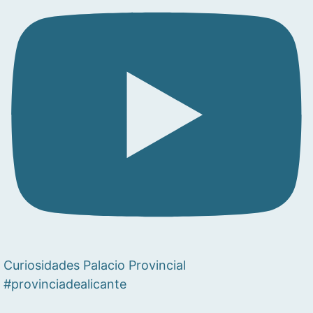
Curiosidades Palacio Provincial
#provinciadealicante