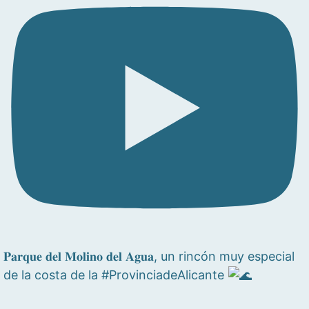
𝐏𝐚𝐫𝐪𝐮𝐞 𝐝𝐞𝐥 𝐌𝐨𝐥𝐢𝐧𝐨 𝐝𝐞𝐥 𝐀𝐠𝐮𝐚, un rincón muy especial
de la costa de la #ProvinciadeAlicante