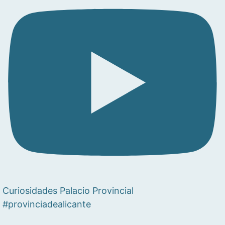
Curiosidades Palacio Provincial
#provinciadealicante