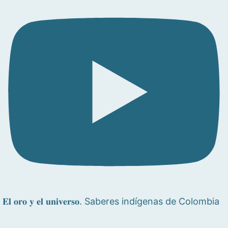
𝐄𝐥 𝐨𝐫𝐨 𝐲 𝐞𝐥 𝐮𝐧𝐢𝐯𝐞𝐫𝐬𝐨. Saberes indígenas de Colombia