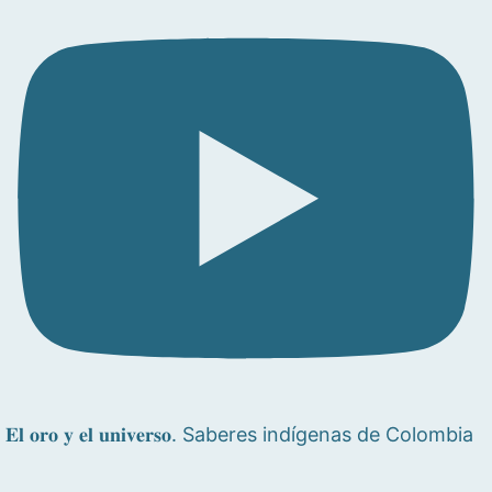
𝐄𝐥 𝐨𝐫𝐨 𝐲 𝐞𝐥 𝐮𝐧𝐢𝐯𝐞𝐫𝐬𝐨. Saberes indígenas de Colombia