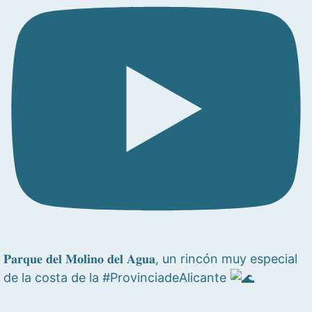
𝐏𝐚𝐫𝐪𝐮𝐞 𝐝𝐞𝐥 𝐌𝐨𝐥𝐢𝐧𝐨 𝐝𝐞𝐥 𝐀𝐠𝐮𝐚, un rincón muy especial
de la costa de la #ProvinciadeAlicante