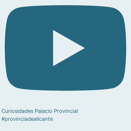
Curiosidades Palacio Provincial
#provinciadealicante