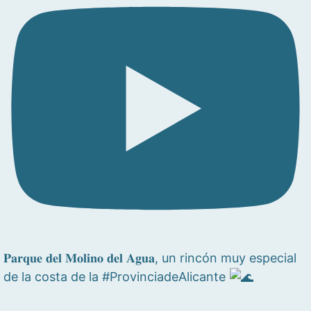
𝐏𝐚𝐫𝐪𝐮𝐞 𝐝𝐞𝐥 𝐌𝐨𝐥𝐢𝐧𝐨 𝐝𝐞𝐥 𝐀𝐠𝐮𝐚, un rincón muy especial
de la costa de la #ProvinciadeAlicante