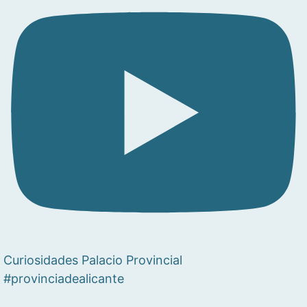
Curiosidades Palacio Provincial
#provinciadealicante