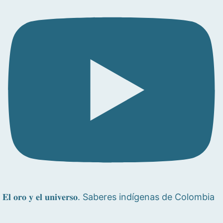
𝐄𝐥 𝐨𝐫𝐨 𝐲 𝐞𝐥 𝐮𝐧𝐢𝐯𝐞𝐫𝐬𝐨. Saberes indígenas de Colombia