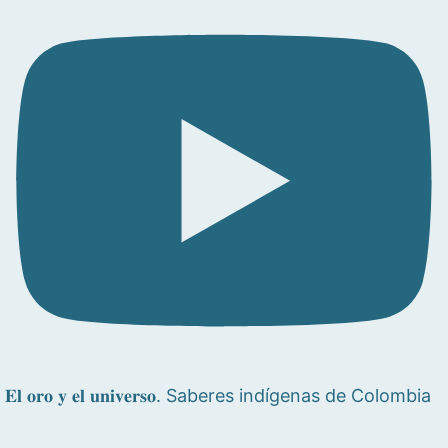
𝐄𝐥 𝐨𝐫𝐨 𝐲 𝐞𝐥 𝐮𝐧𝐢𝐯𝐞𝐫𝐬𝐨. Saberes indígenas de Colombia