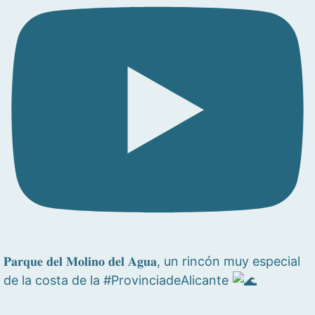
𝐏𝐚𝐫𝐪𝐮𝐞 𝐝𝐞𝐥 𝐌𝐨𝐥𝐢𝐧𝐨 𝐝𝐞𝐥 𝐀𝐠𝐮𝐚, un rincón muy especial
de la costa de la #ProvinciadeAlicante