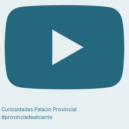
Curiosidades Palacio Provincial
#provinciadealicante