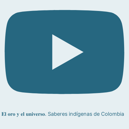
𝐄𝐥 𝐨𝐫𝐨 𝐲 𝐞𝐥 𝐮𝐧𝐢𝐯𝐞𝐫𝐬𝐨. Saberes indígenas de Colombia