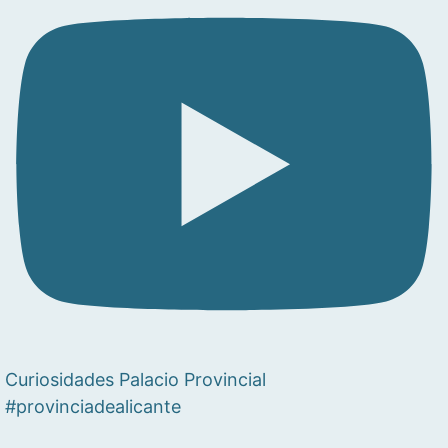
Curiosidades Palacio Provincial
#provinciadealicante