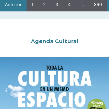
Anterior
1
2
3
4
…
390
Agenda Cultural