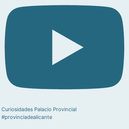
Curiosidades Palacio Provincial
#provinciadealicante