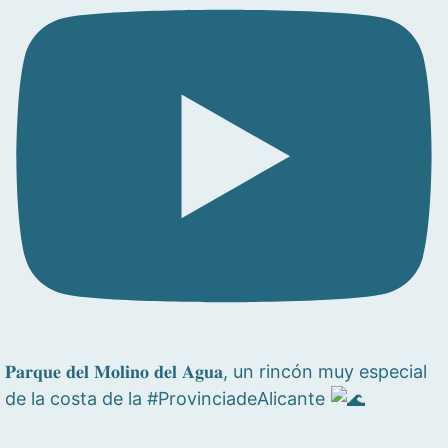
𝐏𝐚𝐫𝐪𝐮𝐞 𝐝𝐞𝐥 𝐌𝐨𝐥𝐢𝐧𝐨 𝐝𝐞𝐥 𝐀𝐠𝐮𝐚, un rincón muy especial
de la costa de la #ProvinciadeAlicante