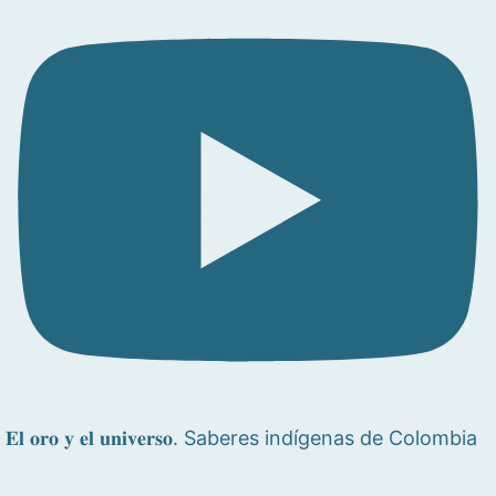
𝐄𝐥 𝐨𝐫𝐨 𝐲 𝐞𝐥 𝐮𝐧𝐢𝐯𝐞𝐫𝐬𝐨. Saberes indígenas de Colombia