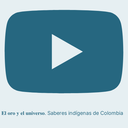
𝐄𝐥 𝐨𝐫𝐨 𝐲 𝐞𝐥 𝐮𝐧𝐢𝐯𝐞𝐫𝐬𝐨. Saberes indígenas de Colombia