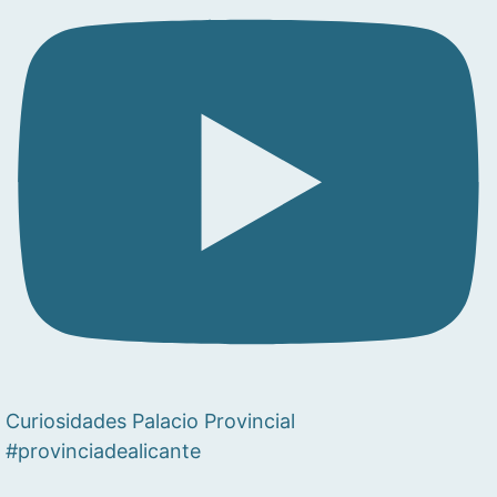
Curiosidades Palacio Provincial
#provinciadealicante