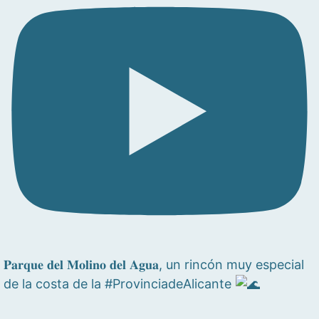
𝐏𝐚𝐫𝐪𝐮𝐞 𝐝𝐞𝐥 𝐌𝐨𝐥𝐢𝐧𝐨 𝐝𝐞𝐥 𝐀𝐠𝐮𝐚, un rincón muy especial
de la costa de la #ProvinciadeAlicante