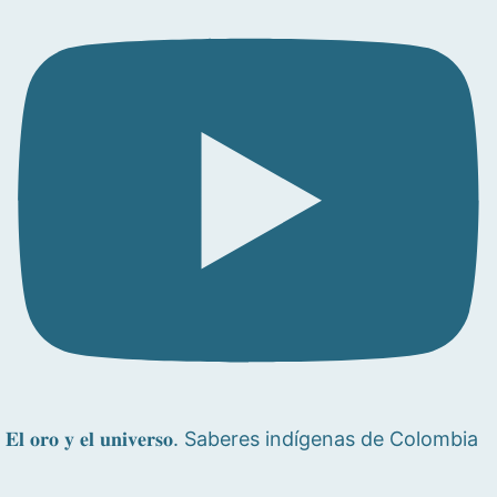
𝐄𝐥 𝐨𝐫𝐨 𝐲 𝐞𝐥 𝐮𝐧𝐢𝐯𝐞𝐫𝐬𝐨. Saberes indígenas de Colombia