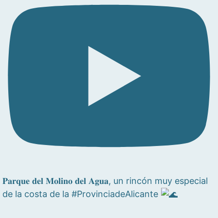
𝐏𝐚𝐫𝐪𝐮𝐞 𝐝𝐞𝐥 𝐌𝐨𝐥𝐢𝐧𝐨 𝐝𝐞𝐥 𝐀𝐠𝐮𝐚, un rincón muy especial
de la costa de la #ProvinciadeAlicante