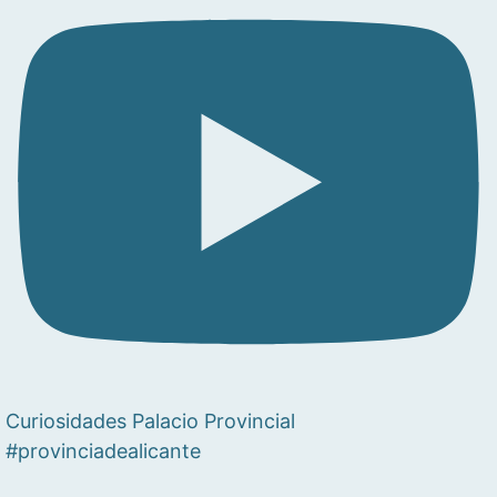
Curiosidades Palacio Provincial
#provinciadealicante