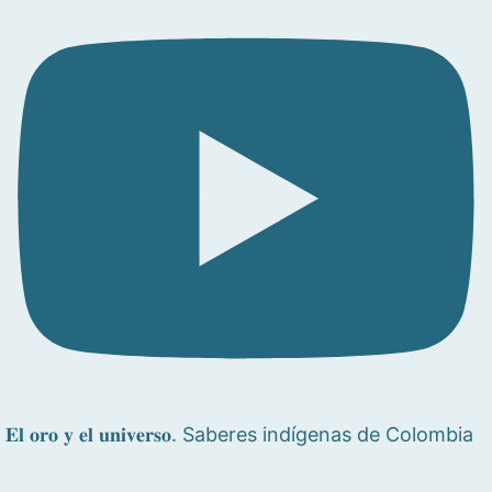
𝐄𝐥 𝐨𝐫𝐨 𝐲 𝐞𝐥 𝐮𝐧𝐢𝐯𝐞𝐫𝐬𝐨. Saberes indígenas de Colombia