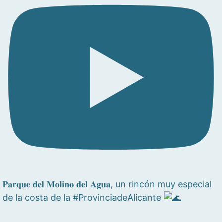
𝐏𝐚𝐫𝐪𝐮𝐞 𝐝𝐞𝐥 𝐌𝐨𝐥𝐢𝐧𝐨 𝐝𝐞𝐥 𝐀𝐠𝐮𝐚, un rincón muy especial
de la costa de la #ProvinciadeAlicante