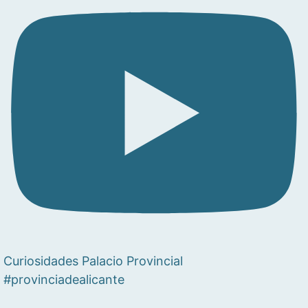
Curiosidades Palacio Provincial
#provinciadealicante