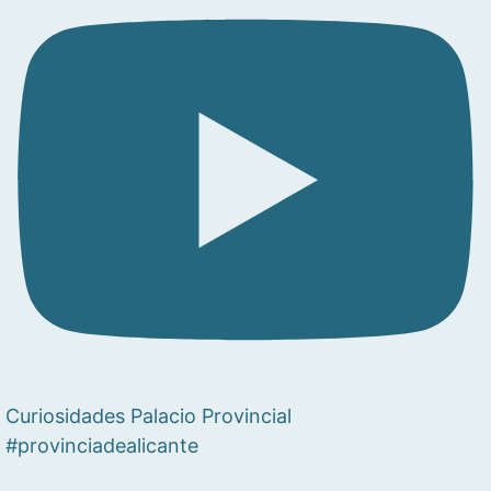
Curiosidades Palacio Provincial
#provinciadealicante