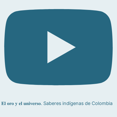
𝐄𝐥 𝐨𝐫𝐨 𝐲 𝐞𝐥 𝐮𝐧𝐢𝐯𝐞𝐫𝐬𝐨. Saberes indígenas de Colombia