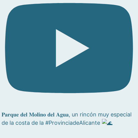
𝐏𝐚𝐫𝐪𝐮𝐞 𝐝𝐞𝐥 𝐌𝐨𝐥𝐢𝐧𝐨 𝐝𝐞𝐥 𝐀𝐠𝐮𝐚, un rincón muy especial
de la costa de la #ProvinciadeAlicante