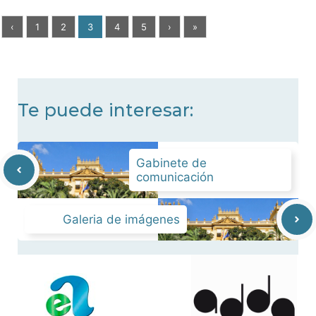
‹
1
2
3
4
5
›
»
Te puede interesar:
Gabinete de
comunicación
Galeria de imágenes