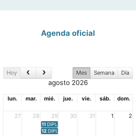
Agenda oficial
Hoy
Mes
Semana
Día
agosto 2026
lun.
mar.
mié.
jue.
vie.
sáb.
dom.
27
28
29
30
31
1
2
11
DIPU.- Junta de Gobierno (sesión ordina
12
DIPU. Pleno (sesión ordinaria)