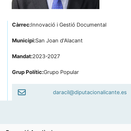
Càrrec:
Innovació i Gestió Documental
Municipi:
San Joan d'Alacant
Mandat:
2023-2027
Grup Polític:
Grupo Popular
daracil@diputacionalicante.es