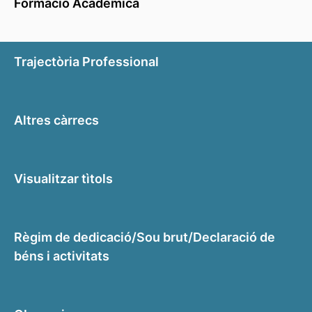
Formació Acadèmica
Trajectòria Professional
Altres càrrecs
Visualitzar tìtols
Règim de dedicació/Sou brut/Declaració de
béns i activitats