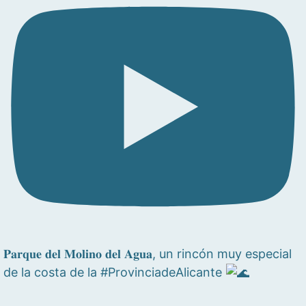
𝐏𝐚𝐫𝐪𝐮𝐞 𝐝𝐞𝐥 𝐌𝐨𝐥𝐢𝐧𝐨 𝐝𝐞𝐥 𝐀𝐠𝐮𝐚, un rincón muy especial
de la costa de la #ProvinciadeAlicante