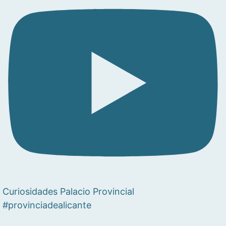
Curiosidades Palacio Provincial
#provinciadealicante