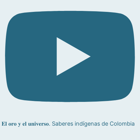
𝐄𝐥 𝐨𝐫𝐨 𝐲 𝐞𝐥 𝐮𝐧𝐢𝐯𝐞𝐫𝐬𝐨. Saberes indígenas de Colombia