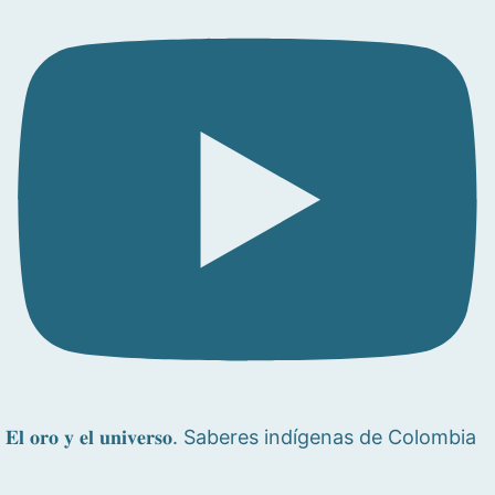
𝐄𝐥 𝐨𝐫𝐨 𝐲 𝐞𝐥 𝐮𝐧𝐢𝐯𝐞𝐫𝐬𝐨. Saberes indígenas de Colombia