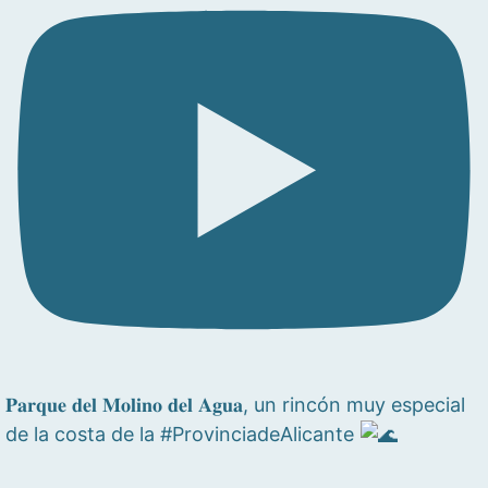
𝐏𝐚𝐫𝐪𝐮𝐞 𝐝𝐞𝐥 𝐌𝐨𝐥𝐢𝐧𝐨 𝐝𝐞𝐥 𝐀𝐠𝐮𝐚, un rincón muy especial
de la costa de la #ProvinciadeAlicante