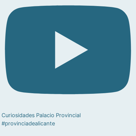
Curiosidades Palacio Provincial
#provinciadealicante