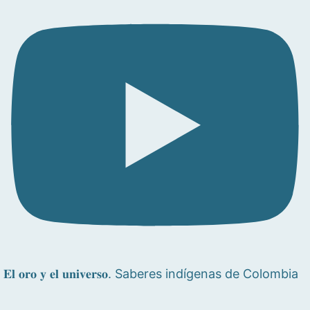
𝐄𝐥 𝐨𝐫𝐨 𝐲 𝐞𝐥 𝐮𝐧𝐢𝐯𝐞𝐫𝐬𝐨. Saberes indígenas de Colombia