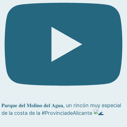
𝐏𝐚𝐫𝐪𝐮𝐞 𝐝𝐞𝐥 𝐌𝐨𝐥𝐢𝐧𝐨 𝐝𝐞𝐥 𝐀𝐠𝐮𝐚, un rincón muy especial
de la costa de la #ProvinciadeAlicante