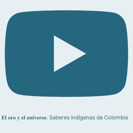
𝐄𝐥 𝐨𝐫𝐨 𝐲 𝐞𝐥 𝐮𝐧𝐢𝐯𝐞𝐫𝐬𝐨. Saberes indígenas de Colombia