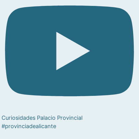
Curiosidades Palacio Provincial
#provinciadealicante