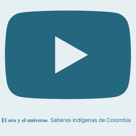
𝐄𝐥 𝐨𝐫𝐨 𝐲 𝐞𝐥 𝐮𝐧𝐢𝐯𝐞𝐫𝐬𝐨. Saberes indígenas de Colombia