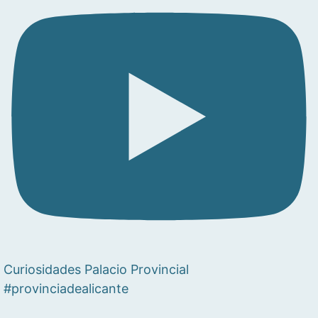
Curiosidades Palacio Provincial
#provinciadealicante