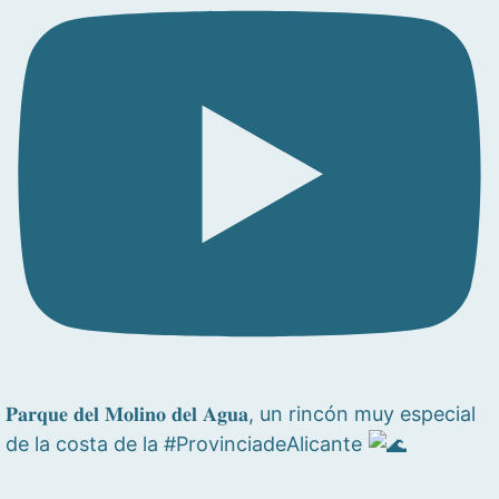
𝐏𝐚𝐫𝐪𝐮𝐞 𝐝𝐞𝐥 𝐌𝐨𝐥𝐢𝐧𝐨 𝐝𝐞𝐥 𝐀𝐠𝐮𝐚, un rincón muy especial
de la costa de la #ProvinciadeAlicante