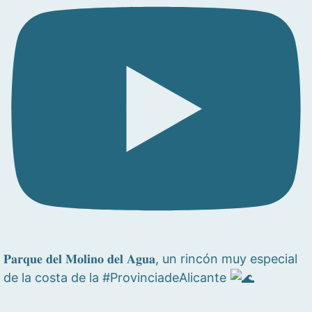
𝐏𝐚𝐫𝐪𝐮𝐞 𝐝𝐞𝐥 𝐌𝐨𝐥𝐢𝐧𝐨 𝐝𝐞𝐥 𝐀𝐠𝐮𝐚, un rincón muy especial
de la costa de la #ProvinciadeAlicante