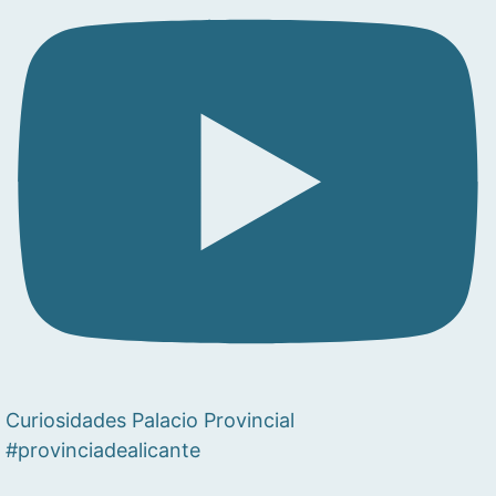
Curiosidades Palacio Provincial
#provinciadealicante