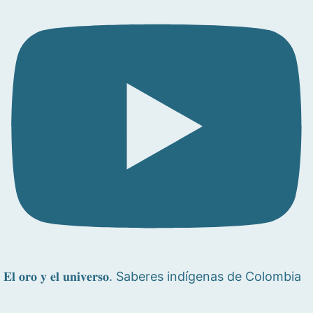
𝐄𝐥 𝐨𝐫𝐨 𝐲 𝐞𝐥 𝐮𝐧𝐢𝐯𝐞𝐫𝐬𝐨. Saberes indígenas de Colombia