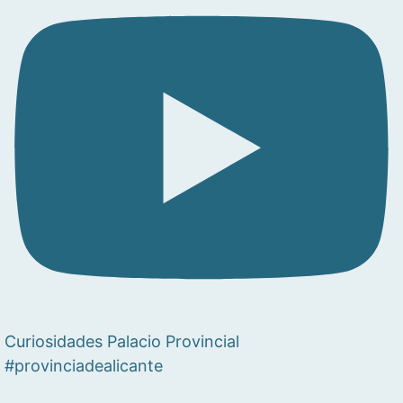
Curiosidades Palacio Provincial
#provinciadealicante