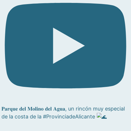
𝐏𝐚𝐫𝐪𝐮𝐞 𝐝𝐞𝐥 𝐌𝐨𝐥𝐢𝐧𝐨 𝐝𝐞𝐥 𝐀𝐠𝐮𝐚, un rincón muy especial
de la costa de la #ProvinciadeAlicante