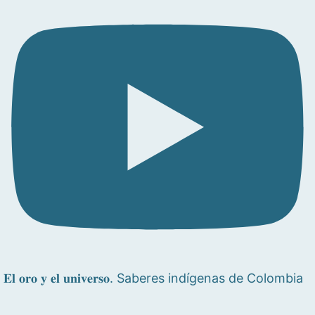
𝐄𝐥 𝐨𝐫𝐨 𝐲 𝐞𝐥 𝐮𝐧𝐢𝐯𝐞𝐫𝐬𝐨. Saberes indígenas de Colombia