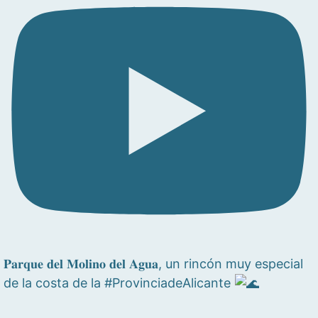
𝐏𝐚𝐫𝐪𝐮𝐞 𝐝𝐞𝐥 𝐌𝐨𝐥𝐢𝐧𝐨 𝐝𝐞𝐥 𝐀𝐠𝐮𝐚, un rincón muy especial
de la costa de la #ProvinciadeAlicante