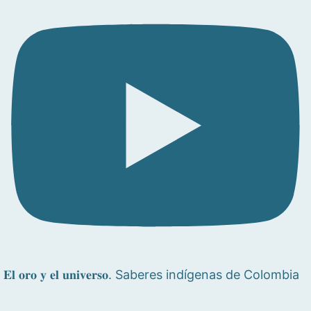
𝐄𝐥 𝐨𝐫𝐨 𝐲 𝐞𝐥 𝐮𝐧𝐢𝐯𝐞𝐫𝐬𝐨. Saberes indígenas de Colombia