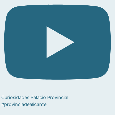
Curiosidades Palacio Provincial
#provinciadealicante