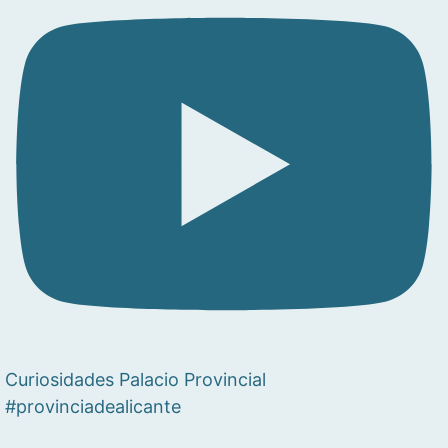
Curiosidades Palacio Provincial
#provinciadealicante