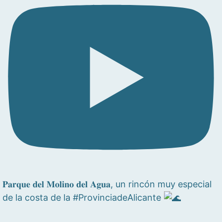
𝐏𝐚𝐫𝐪𝐮𝐞 𝐝𝐞𝐥 𝐌𝐨𝐥𝐢𝐧𝐨 𝐝𝐞𝐥 𝐀𝐠𝐮𝐚, un rincón muy especial
de la costa de la #ProvinciadeAlicante