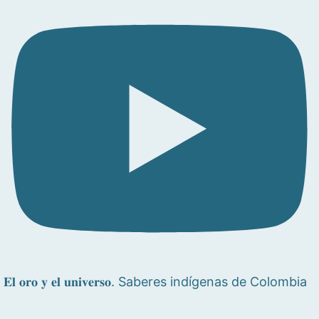
𝐄𝐥 𝐨𝐫𝐨 𝐲 𝐞𝐥 𝐮𝐧𝐢𝐯𝐞𝐫𝐬𝐨. Saberes indígenas de Colombia