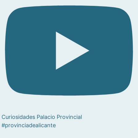
Curiosidades Palacio Provincial
#provinciadealicante