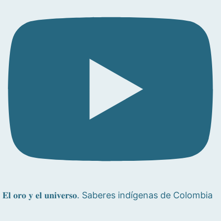
𝐄𝐥 𝐨𝐫𝐨 𝐲 𝐞𝐥 𝐮𝐧𝐢𝐯𝐞𝐫𝐬𝐨. Saberes indígenas de Colombia