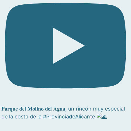
𝐏𝐚𝐫𝐪𝐮𝐞 𝐝𝐞𝐥 𝐌𝐨𝐥𝐢𝐧𝐨 𝐝𝐞𝐥 𝐀𝐠𝐮𝐚, un rincón muy especial
de la costa de la #ProvinciadeAlicante