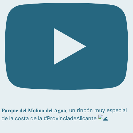
𝐏𝐚𝐫𝐪𝐮𝐞 𝐝𝐞𝐥 𝐌𝐨𝐥𝐢𝐧𝐨 𝐝𝐞𝐥 𝐀𝐠𝐮𝐚, un rincón muy especial
de la costa de la #ProvinciadeAlicante