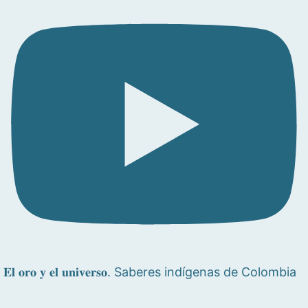
𝐄𝐥 𝐨𝐫𝐨 𝐲 𝐞𝐥 𝐮𝐧𝐢𝐯𝐞𝐫𝐬𝐨. Saberes indígenas de Colombia