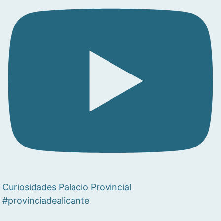
Curiosidades Palacio Provincial
#provinciadealicante