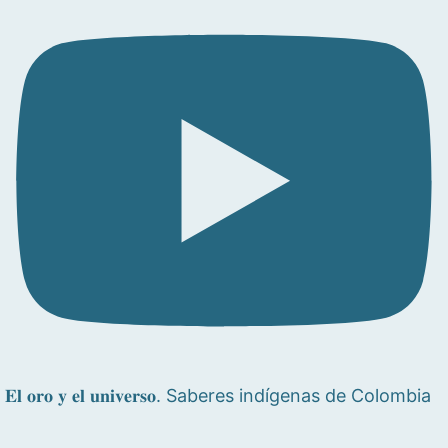
𝐄𝐥 𝐨𝐫𝐨 𝐲 𝐞𝐥 𝐮𝐧𝐢𝐯𝐞𝐫𝐬𝐨. Saberes indígenas de Colombia