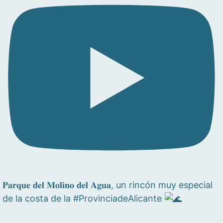
𝐏𝐚𝐫𝐪𝐮𝐞 𝐝𝐞𝐥 𝐌𝐨𝐥𝐢𝐧𝐨 𝐝𝐞𝐥 𝐀𝐠𝐮𝐚, un rincón muy especial
de la costa de la #ProvinciadeAlicante