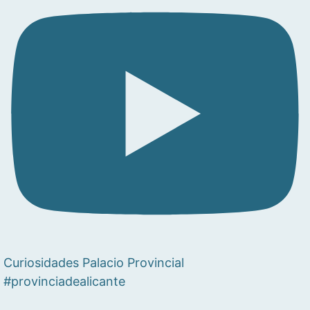
Curiosidades Palacio Provincial
#provinciadealicante