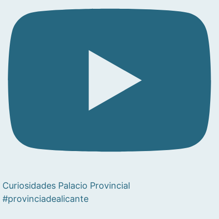
Curiosidades Palacio Provincial
#provinciadealicante