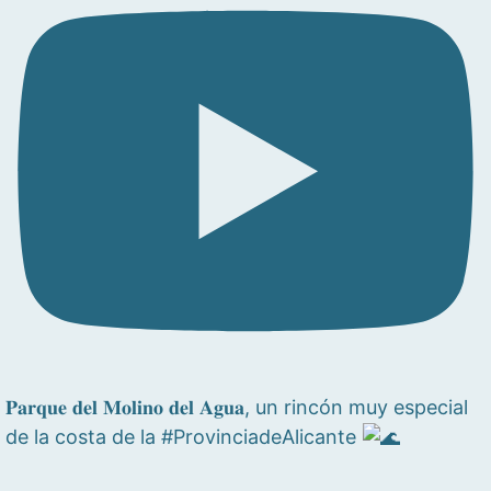
𝐏𝐚𝐫𝐪𝐮𝐞 𝐝𝐞𝐥 𝐌𝐨𝐥𝐢𝐧𝐨 𝐝𝐞𝐥 𝐀𝐠𝐮𝐚, un rincón muy especial
de la costa de la #ProvinciadeAlicante