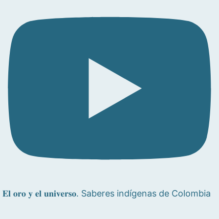
𝐄𝐥 𝐨𝐫𝐨 𝐲 𝐞𝐥 𝐮𝐧𝐢𝐯𝐞𝐫𝐬𝐨. Saberes indígenas de Colombia