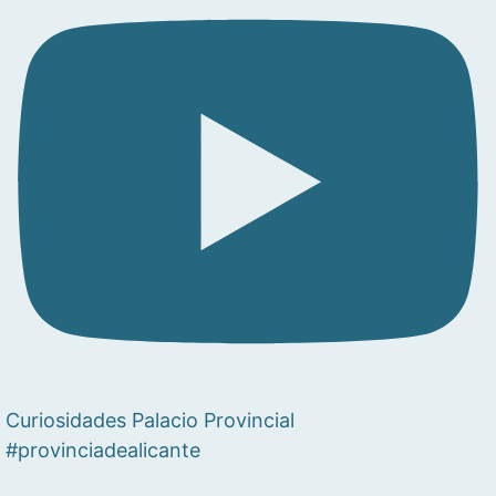
Curiosidades Palacio Provincial
#provinciadealicante