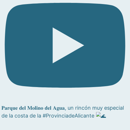
𝐏𝐚𝐫𝐪𝐮𝐞 𝐝𝐞𝐥 𝐌𝐨𝐥𝐢𝐧𝐨 𝐝𝐞𝐥 𝐀𝐠𝐮𝐚, un rincón muy especial
de la costa de la #ProvinciadeAlicante