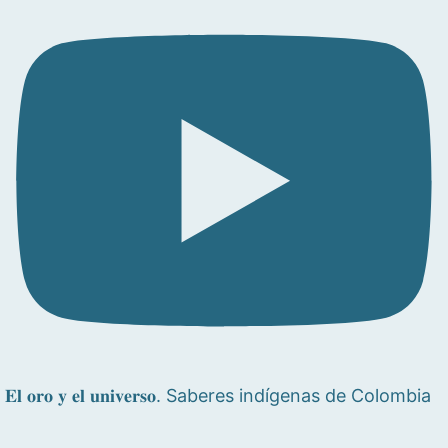
𝐄𝐥 𝐨𝐫𝐨 𝐲 𝐞𝐥 𝐮𝐧𝐢𝐯𝐞𝐫𝐬𝐨. Saberes indígenas de Colombia