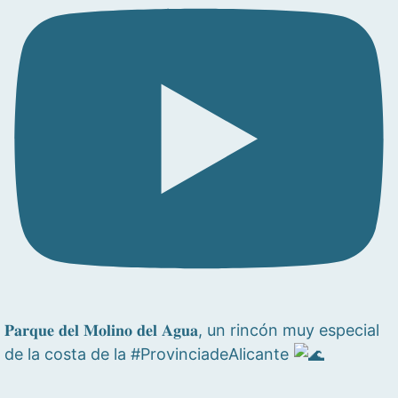
𝐏𝐚𝐫𝐪𝐮𝐞 𝐝𝐞𝐥 𝐌𝐨𝐥𝐢𝐧𝐨 𝐝𝐞𝐥 𝐀𝐠𝐮𝐚, un rincón muy especial
de la costa de la #ProvinciadeAlicante