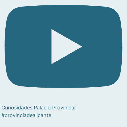
Curiosidades Palacio Provincial
#provinciadealicante