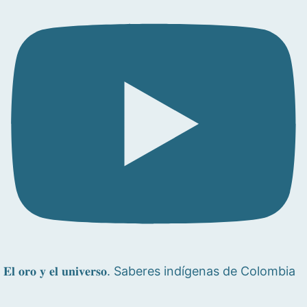
𝐄𝐥 𝐨𝐫𝐨 𝐲 𝐞𝐥 𝐮𝐧𝐢𝐯𝐞𝐫𝐬𝐨. Saberes indígenas de Colombia