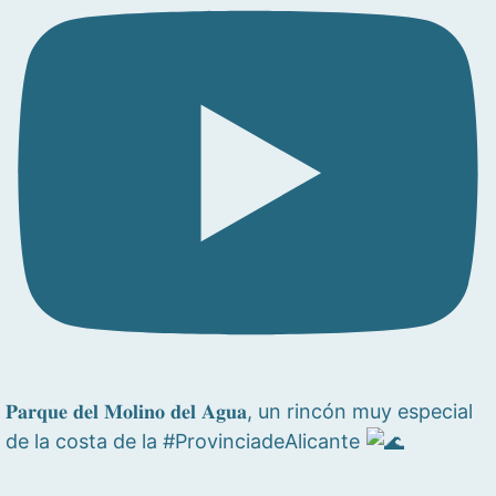
𝐏𝐚𝐫𝐪𝐮𝐞 𝐝𝐞𝐥 𝐌𝐨𝐥𝐢𝐧𝐨 𝐝𝐞𝐥 𝐀𝐠𝐮𝐚, un rincón muy especial
de la costa de la #ProvinciadeAlicante