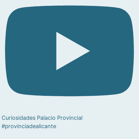
Curiosidades Palacio Provincial
#provinciadealicante