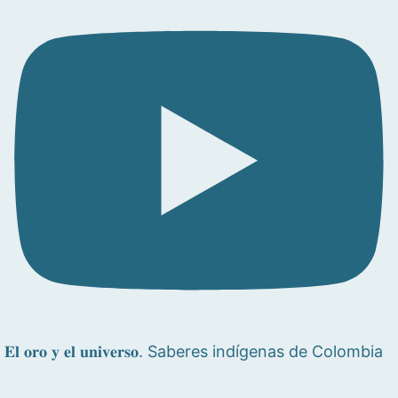
𝐄𝐥 𝐨𝐫𝐨 𝐲 𝐞𝐥 𝐮𝐧𝐢𝐯𝐞𝐫𝐬𝐨. Saberes indígenas de Colombia